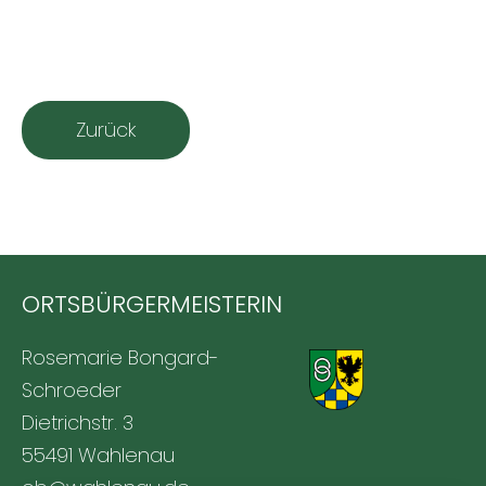
Zurück
ORTSBÜRGERMEISTERIN
Rosemarie Bongard-
Schroeder
Dietrichstr. 3
55491 Wahlenau