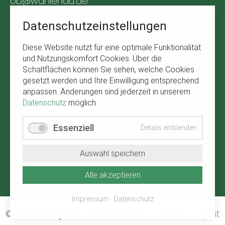
ob@wahlenau.de
Tel. +49 170 1761309
Datenschutzeinstellungen
BÜRGERSERVICE
Diese Website nutzt für eine optimale Funktionalität
und Nutzungskomfort Cookies. Über die
Navigation
Abfallkalender
Schaltflächen können Sie sehen, welche Cookies
überspringen
gesetzt werden und Ihre Einwilligung entsprechend
Verbandsgemeinde Kirchberg
anpassen. Änderungen sind jederzeit in unserem
Wetter in Wahlenau
Datenschutz
möglich.
RECHTLICHE HINWEISE
Essenziell
Details einblenden
Navigation
Impressum
Auswahl speichern
überspringen
Datenschutz
Alle akzeptieren
Impressum
Datenschutz
© 2026 Ortsgemeinde Wahlenau
-
website by
hit