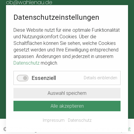
ob@wahlenau.de
Tel. +49 170 1761309
Datenschutzeinstellungen
BÜRGERSERVICE
Diese Website nutzt für eine optimale Funktionalität
und Nutzungskomfort Cookies. Über die
Navigation
Abfallkalender
Schaltflächen können Sie sehen, welche Cookies
überspringen
gesetzt werden und Ihre Einwilligung entsprechend
Verbandsgemeinde Kirchberg
anpassen. Änderungen sind jederzeit in unserem
Wetter in Wahlenau
Datenschutz
möglich.
RECHTLICHE HINWEISE
Essenziell
Details einblenden
Navigation
Impressum
Auswahl speichern
überspringen
Datenschutz
Alle akzeptieren
Impressum
Datenschutz
© 2026 Ortsgemeinde Wahlenau
-
website by
hit