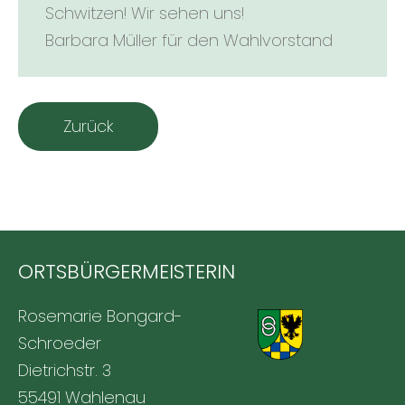
Schwitzen! Wir sehen uns!
Barbara Müller für den Wahlvorstand
Zurück
ORTSBÜRGERMEISTERIN
Rosemarie Bongard-
Schroeder
Dietrichstr. 3
55491 Wahlenau