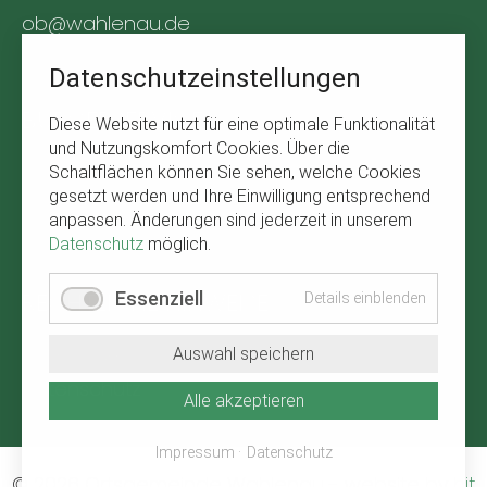
ob@wahlenau.de
Tel. +49 170 1761309
Datenschutzeinstellungen
BÜRGERSERVICE
Diese Website nutzt für eine optimale Funktionalität
und Nutzungskomfort Cookies. Über die
Navigation
Abfallkalender
Schaltflächen können Sie sehen, welche Cookies
überspringen
gesetzt werden und Ihre Einwilligung entsprechend
Verbandsgemeinde Kirchberg
anpassen. Änderungen sind jederzeit in unserem
Wetter in Wahlenau
Datenschutz
möglich.
RECHTLICHE HINWEISE
Essenziell
Details einblenden
Navigation
Impressum
Auswahl speichern
überspringen
Datenschutz
Alle akzeptieren
Impressum
Datenschutz
© 2026 Ortsgemeinde Wahlenau
-
website by
hit