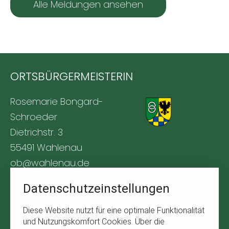
Alle Meldungen ansehen
ORTSBÜRGERMEISTERIN
Rosemarie Bongard-
Schroeder
Dietrichstr. 3
55491 Wahlenau
ob@wahlenau.de
Tel. +49 170 1761309
Datenschutzeinstellungen
BÜRGERSERVICE
Diese Website nutzt für eine optimale Funktionalität
und Nutzungskomfort Cookies. Über die
Navigation