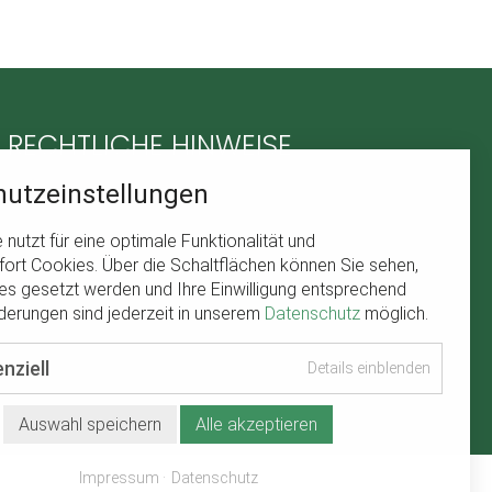
RECHTLICHE HINWEISE
utzeinstellungen
Navigation
Impressum
überspringen
Datenschutz
nutzt für eine optimale Funktionalität und
rt Cookies. Über die Schaltflächen können Sie sehen,
s gesetzt werden und Ihre Einwilligung entsprechend
erungen sind jederzeit in unserem
Datenschutz
möglich.
nziell
Details einblenden
Auswahl speichern
Alle akzeptieren
Impressum
Datenschutz