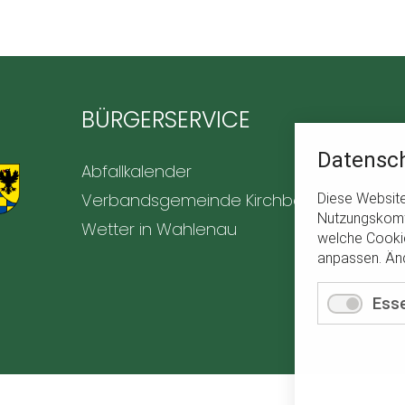
BÜRGERSERVICE
Datensch
Navigation
Abfallkalender
überspringen
Verbandsgemeinde Kirchberg
Diese Website 
Nutzungskomfo
Wetter in Wahlenau
welche Cookie
anpassen. Änd
Esse