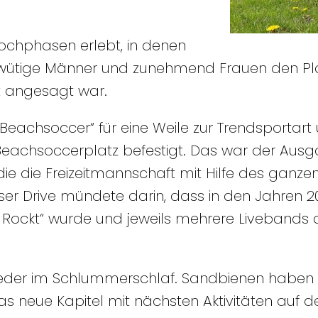
ochphasen erlebt, in denen
wütige Männer und zunehmend Frauen den Pla
ht angesagt war.
„Beachsoccer“ für eine Weile zur Trendsportart
eachsoccerplatz befestigt. Das war der Ausg
ie die Freizeitmannschaft mit Hilfe des ganzen 
eser Drive mündete darin, dass in den Jahren 2
Rockt“ wurde und jeweils mehrere Livebands
z wieder im Schlummerschlaf. Sandbienen habe
das neue Kapitel mit nächsten Aktivitäten auf 