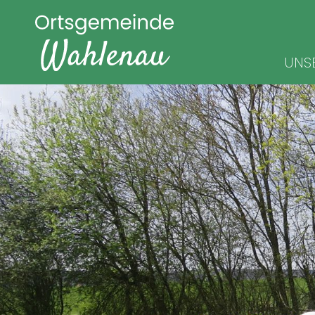
Navigat
UNS
überspr