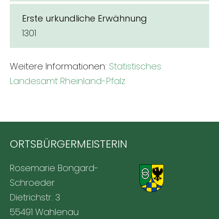
Erste urkundliche Erwähnung
1301
Weitere Informationen:
Statistisches
Landesamt Rheinland-Pfalz
ORTSBÜRGERMEISTERIN
Rosemarie Bongard-
Schroeder
Dietrichstr. 3
55491 Wahlenau