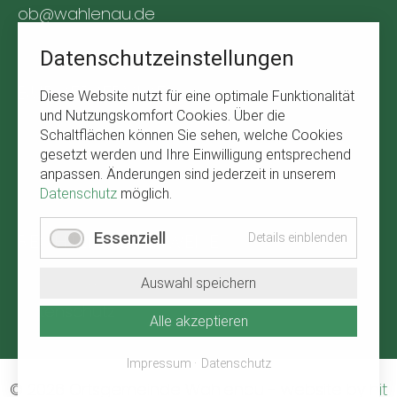
ob@wahlenau.de
Tel. +49 170 1761309
Datenschutzeinstellungen
BÜRGERSERVICE
Diese Website nutzt für eine optimale Funktionalität
und Nutzungskomfort Cookies. Über die
Navigation
Abfallkalender
Schaltflächen können Sie sehen, welche Cookies
überspringen
gesetzt werden und Ihre Einwilligung entsprechend
Verbandsgemeinde Kirchberg
anpassen. Änderungen sind jederzeit in unserem
Wetter in Wahlenau
Datenschutz
möglich.
RECHTLICHE HINWEISE
Essenziell
Details einblenden
Navigation
Impressum
Auswahl speichern
überspringen
Datenschutz
Alle akzeptieren
Impressum
Datenschutz
© 2026 Ortsgemeinde Wahlenau
-
website by
hit